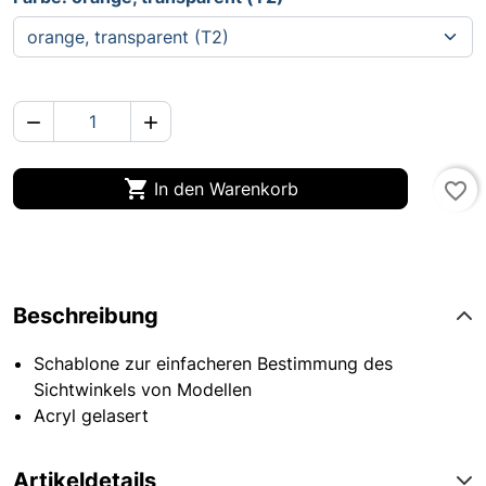



In den Warenkorb
favorite_border
Beschreibung
Schablone zur einfacheren Bestimmung des
Sichtwinkels von Modellen
Acryl gelasert
Artikeldetails