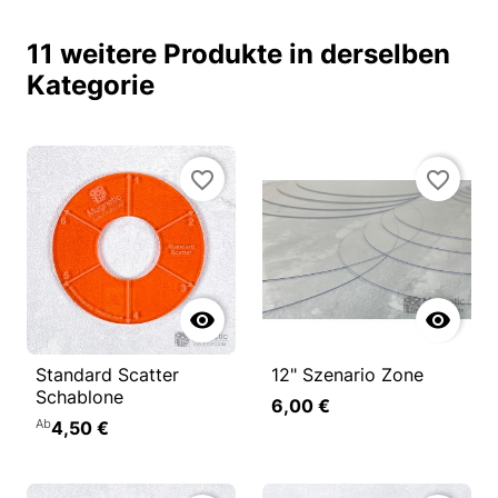
11 weitere Produkte in derselben
Kategorie
favorite_border
favorite_border


Standard Scatter
12" Szenario Zone
Schablone
6,00 €
Ab
4,50 €