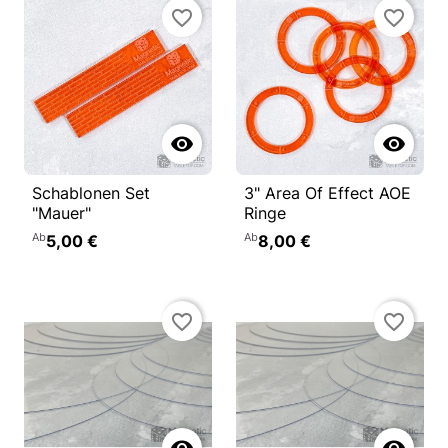
favorite_border
favorite_border


Schablonen Set
3" Area Of Effect AOE
"Mauer"
Ringe
Ab
Ab
5,00 €
8,00 €
favorite_border
favorite_border