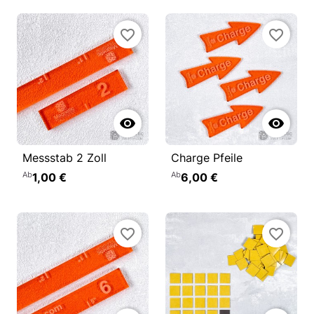
favorite_border
favorite_border


Messstab 2 Zoll
Charge Pfeile
Ab
Ab
1,00 €
6,00 €
favorite_border
favorite_border