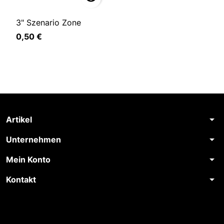
3" Szenario Zone
0,50 €
arrow_drop_down
Artikel
arrow_drop_down
Unternehmen
arrow_drop_down
Mein Konto
arrow_drop_down
Kontakt