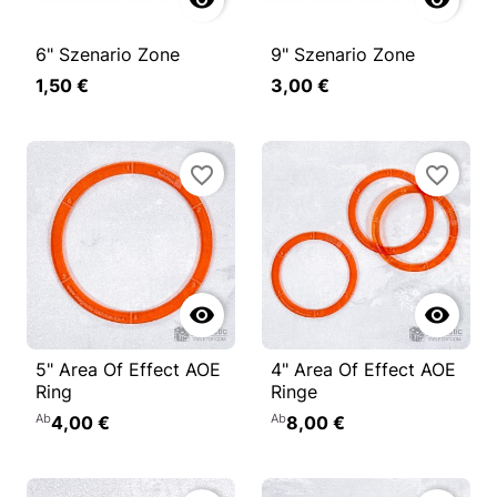


6" Szenario Zone
9" Szenario Zone
1,50 €
3,00 €
favorite_border
favorite_border


5" Area Of Effect AOE
4" Area Of Effect AOE
Ring
Ringe
Ab
Ab
4,00 €
8,00 €