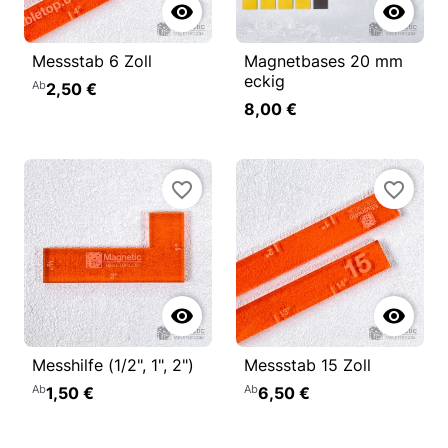


Messstab 6 Zoll
Magnetbases 20 mm
eckig
Ab
2,50 €
8,00 €
favorite_border
favorite_border


Messhilfe (1/2", 1", 2")
Messstab 15 Zoll
Ab
Ab
1,50 €
6,50 €