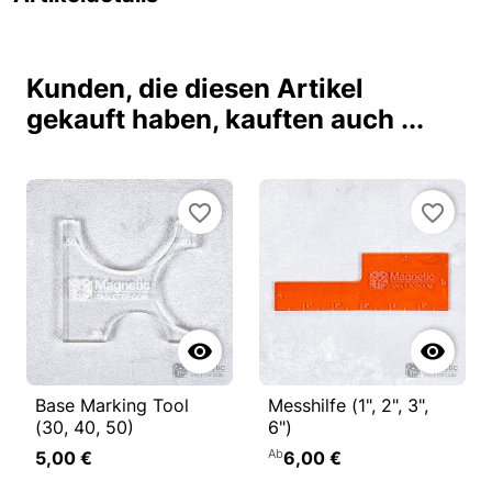
Kunden, die diesen Artikel
gekauft haben, kauften auch ...
favorite_border
favorite_border


Base Marking Tool
Messhilfe (1", 2", 3",
(30, 40, 50)
6")
Ab
5,00 €
6,00 €