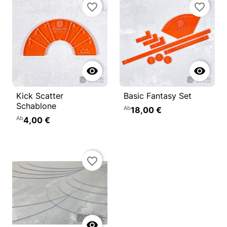
favorite_border
favorite_border


Kick Scatter
Basic Fantasy Set
Schablone
Ab
18,00 €
Ab
4,00 €
favorite_border
